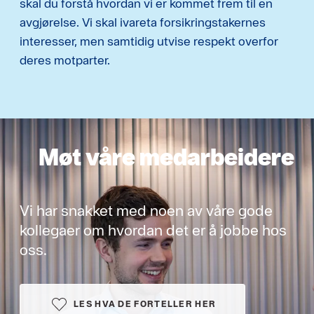
skal du forstå hvordan vi er kommet frem til en
avgjørelse. Vi skal ivareta forsikringstakernes
interesser, men samtidig utvise respekt overfor
deres motparter.
Møt våre medarbeidere
Vi har snakket med noen av våre gode
kollegaer om hvordan det er å jobbe hos
oss.
LES HVA DE FORTELLER HER