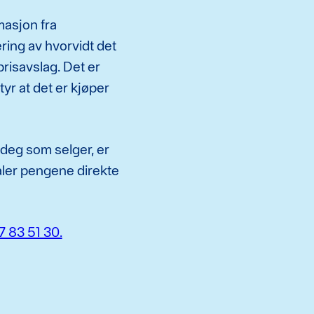
masjon fra
ring av hvorvidt det
prisavslag. Det er
yr at det er kjøper
 deg som selger, er
aler pengene direkte
 83 51 30.