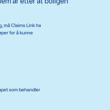
 fem år etter at boligen
g, må Claims Link ha
øper for å kunne
apet som behandler