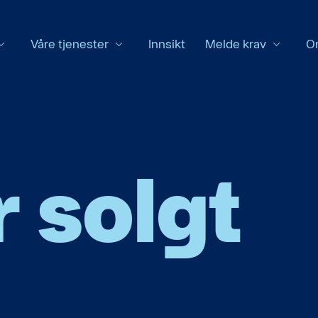
Våre tjenester
Innsikt
Melde krav
O
r solgt