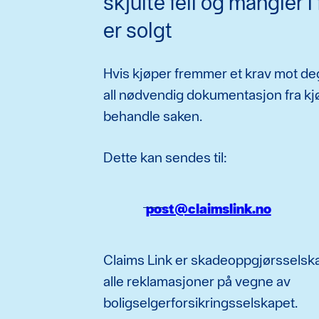
skjulte feil og mangler i
er solgt
Hvis kjøper fremmer et krav mot de
all nødvendig dokumentasjon fra kj
behandle saken.
Dette kan sendes til:
post@claimslink.no
Claims Link er skadeoppgjørsselsk
alle reklamasjoner på vegne av
boligselgerforsikringsselskapet.