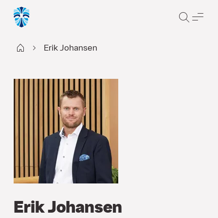
SØK
ME
Claims NO
Erik Johansen
Erik Johansen